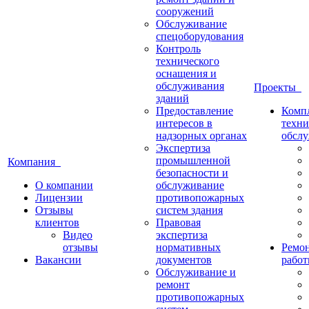
сооружений
Обслуживание
спецоборудования
Контроль
технического
оснащения и
обслуживания
Проекты
зданий
Предоставление
Комп
интересов в
техни
надзорных органах
обсл
Экспертиза
промышленной
Компания
безопасности и
О компании
обслуживание
Лицензии
противопожарных
Отзывы
систем здания
клиентов
Правовая
Видео
экспертиза
отзывы
нормативных
Ремон
Вакансии
документов
рабо
Обслуживание и
ремонт
противопожарных